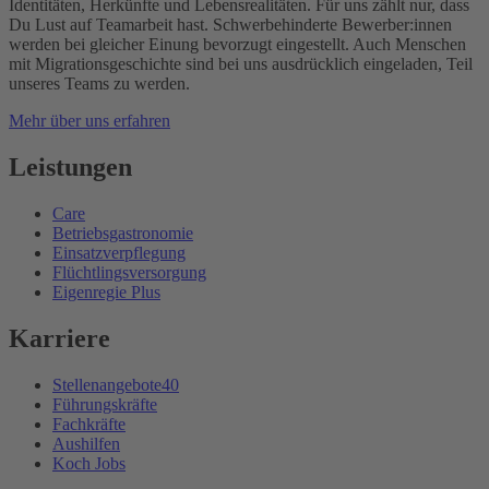
Identitäten, Herkünfte und Lebensrealitäten. Für uns zählt nur, dass
Du Lust auf Teamarbeit hast. Schwerbehinderte Bewerber:innen
werden bei gleicher Einung bevorzugt eingestellt. Auch Menschen
mit Migrationsgeschichte sind bei uns ausdrücklich eingeladen, Teil
unseres Teams zu werden.
Mehr über uns erfahren
Leistungen
Care
Betriebsgastronomie
Einsatzverpflegung
Flüchtlingsversorgung
Eigenregie Plus
Karriere
Stellenangebote
40
Führungskräfte
Fachkräfte
Aushilfen
Koch Jobs