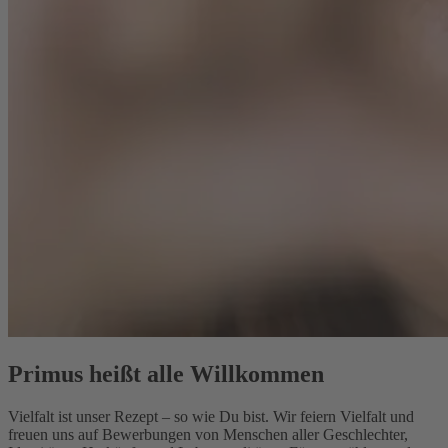
Primus heißt alle Willkommen
Vielfalt ist unser Rezept – so wie Du bist. Wir feiern Vielfalt und
freuen uns auf Bewerbungen von Menschen aller Geschlechter,