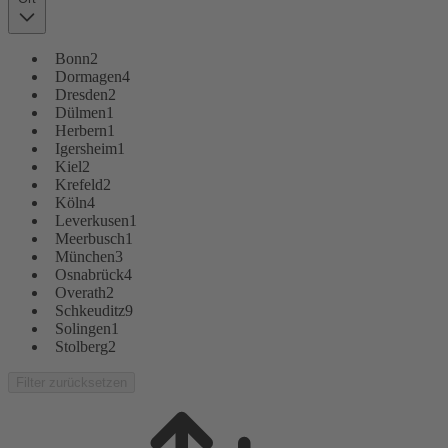
Bonn
2
Dormagen
4
Dresden
2
Dülmen
1
Herbern
1
Igersheim
1
Kiel
2
Krefeld
2
Köln
4
Leverkusen
1
Meerbusch
1
München
3
Osnabrück
4
Overath
2
Schkeuditz
9
Solingen
1
Stolberg
2
Filter zurücksetzen