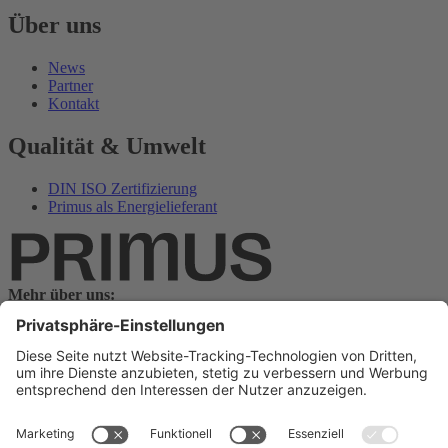
Über uns
News
Partner
Kontakt
Qualität & Umwelt
DIN ISO Zertifizierung
Primus als Energielieferant
Mehr über uns:
Zum Pressebereich
Datenschutzerklärung
AGBs
Impressum