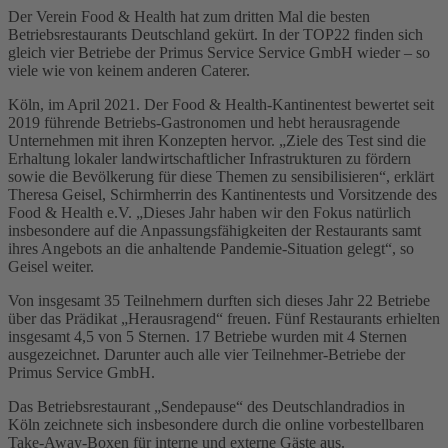
Der Verein Food & Health hat zum dritten Mal die besten
Betriebsrestaurants Deutschland gekürt. In der TOP22 finden sich
gleich vier Betriebe der Primus Service Service GmbH wieder – so
viele wie von keinem anderen Caterer.
Köln, im April 2021. Der Food & Health-Kantinentest bewertet seit
2019 führende Betriebs-Gastronomen und hebt herausragende
Unternehmen mit ihren Konzepten hervor. „Ziele des Test sind die
Erhaltung lokaler landwirtschaftlicher Infrastrukturen zu fördern
sowie die Bevölkerung für diese Themen zu sensibilisieren“, erklärt
Theresa Geisel, Schirmherrin des Kantinentests und Vorsitzende des
Food & Health e.V. „Dieses Jahr haben wir den Fokus natürlich
insbesondere auf die Anpassungsfähigkeiten der Restaurants samt
ihres Angebots an die anhaltende Pandemie-Situation gelegt“, so
Geisel weiter.
Von insgesamt 35 Teilnehmern durften sich dieses Jahr 22 Betriebe
über das Prädikat „Herausragend“ freuen. Fünf Restaurants erhielten
insgesamt 4,5 von 5 Sternen. 17 Betriebe wurden mit 4 Sternen
ausgezeichnet. Darunter auch alle vier Teilnehmer-Betriebe der
Primus Service GmbH.
Das Betriebsrestaurant „Sendepause“ des Deutschlandradios in
Köln zeichnete sich insbesondere durch die online vorbestellbaren
Take-Away-Boxen für interne und externe Gäste aus.