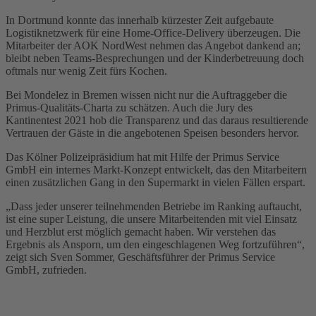
In Dortmund konnte das innerhalb kürzester Zeit aufgebaute
Logistiknetzwerk für eine Home-Office-Delivery überzeugen. Die
Mitarbeiter der AOK NordWest nehmen das Angebot dankend an;
bleibt neben Teams-Besprechungen und der Kinderbetreuung doch
oftmals nur wenig Zeit fürs Kochen.
Bei Mondelez in Bremen wissen nicht nur die Auftraggeber die
Primus-Qualitäts-Charta zu schätzen. Auch die Jury des
Kantinentest 2021 hob die Transparenz und das daraus resultierende
Vertrauen der Gäste in die angebotenen Speisen besonders hervor.
Das Kölner Polizeipräsidium hat mit Hilfe der Primus Service
GmbH ein internes Markt-Konzept entwickelt, das den Mitarbeitern
einen zusätzlichen Gang in den Supermarkt in vielen Fällen erspart.
„Dass jeder unserer teilnehmenden Betriebe im Ranking auftaucht,
ist eine super Leistung, die unsere Mitarbeitenden mit viel Einsatz
und Herzblut erst möglich gemacht haben. Wir verstehen das
Ergebnis als Ansporn, um den eingeschlagenen Weg fortzuführen“,
zeigt sich Sven Sommer, Geschäftsführer der Primus Service
GmbH, zufrieden.