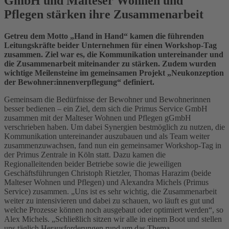
GmbH und Malteser Wohnen und
Pflegen stärken ihre Zusammenarbeit
Getreu dem Motto „Hand in Hand“ kamen die führenden
Leitungskräfte beider Unternehmen für einen Workshop-Tag
zusammen. Ziel war es, die Kommunikation untereinander und
die Zusammenarbeit miteinander zu stärken. Zudem wurden
wichtige Meilensteine im gemeinsamen Projekt „Neukonzeption
der Bewohner:innenverpflegung“ definiert.
Gemeinsam die Bedürfnisse der Bewohner und Bewohnerinnen
besser bedienen – ein Ziel, dem sich die Primus Service GmbH
zusammen mit der Malteser Wohnen und Pflegen gGmbH
verschrieben haben. Um dabei Synergien bestmöglich zu nutzen, die
Kommunikation untereinander auszubauen und als Team weiter
zusammenzuwachsen, fand nun ein gemeinsamer Workshop-Tag in
der Primus Zentrale in Köln statt. Dazu kamen die
Regionalleitenden beider Betriebe sowie die jeweiligen
Geschäftsführungen Christoph Rietzler, Thomas Harazim (beide
Malteser Wohnen und Pflegen) und Alexandra Michels (Primus
Service) zusammen. „Uns ist es sehr wichtig, die Zusammenarbeit
weiter zu intensivieren und dabei zu schauen, wo läuft es gut und
welche Prozesse können noch ausgebaut oder optimiert werden“, so
Alex Michels. „Schließlich sitzen wir alle in einem Boot und stellen
uns täglich Herausforderungen rund um das Thema