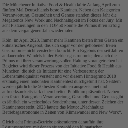
Die Münchener Initiative Food & Health kürte Anfang April zum
fünften Mal Deutschlands beste Kantinen. Neben den Kategorien
Verantwortung, Gesundheit und Genuss standen dieses Jahr die
Megatrends New Work und Nachhaltigkeit im Fokus der Jury. Mit
acht Platzierungen in den TOP 50 konnte die Primus ihren Erfolg
aus dem vergangenen Jahr wiederholen.
Köln, im April 2023. Immer mehr Kantinen bieten ihren Gästen ein
kulinarisches Angebot, das sich sogar vor der gehobenen freien
Gastronomie nicht verstecken braucht. Ein Ergebnis des seit Jahren
andauernden Wandels in der Betriebsgastronomie, den auch die
Primus mit ihrer verantwortungsvollen Haltung vorangetrieben hat.
Begleitet wird dieser Prozess von der Initiative Food & Health aus
München, die sich als Initiator für eine Verbesserung der
Lebensmittelqualität versteht und vor diesem Hintergrund 2018
erstmalig einen nationalen Kantinentest durchgeführt hat. Seitdem
werden jährlich die 50 besten Kantinen ausgezeichnet und
aufmerksamkeitsstark einem breiten Publikum präsentiert. Neben
den festen Kategorien Verantwortung, Gesundheit und Genuss gibt
es jährlich ein wechselndes Sonderthema, unter dessen Zeichen der
Kantinentest steht. 2023 lautete das Motto: „Nachhaltige
Betriebsgastronomie in Zeiten von Klimawandel und New Work“.
Gleich acht Primus-Betriebe präsentierten daraufhin ihre
Lösungsansätze, mit denen sie sowohl den klimatischen