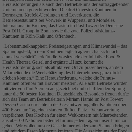
Herausforderungen als auch dem Betriebsklima der auftraggebenden
Unternehmen gerecht werden: Die drei Covestro-Kantinen in
Dormagen, Krefeld-Uerdingen und Leverkusen, die
Betriebsrestaurants bei Vorwerk in Wuppertal und Mondelez
International in Bremen, das Casino im Post Tower der Deutsche
Post DHL Group in Bonn sowie die zwei Polizeipräsidiums-
Kantinen in Köln-Kalk und Offenbach.
„Lebensmittelknappheit, Preissteigerungen und Klimawandel – das
Spannungsfeld, in dem Kantinen täglich agieren, hat sich noch
einmal verschärft“, erklärt die Vorsitzende der Initiative Food &
Health Theresa Geisel und ergänzt: „Hinzu kommt die
Herausforderung, sich als attraktiven Ort zu präsentieren, an dem
Mitarbeitende die Wertschätzung des Unternehmens ganz direkt
erleben können.“ Eine Herausforderung, welche die Primus-
Kantinen offenbar mit Bravour meistern. Alle acht Betriebe wurden
mit vier von fünf Sternen ausgezeichnet und schafften den Sprung
unter die 50 besten Kantinen Deutschlands. Besonders freuen durfte
sich das Team um Betriebsleiterin Miriam Hamid im Post Tower:
Dessen Casino erreichte in der Gesamtwertung aller Kantinen über
400 Essen am Tag einen starken fünften Platz. „Verantwortung
verpflichtet. Das Kochen für einen Weltkonzern mit Mitarbeitenden
aus über 60 Nationen bedeutet für uns jeden Tag an unser Limit zu
gehen. Wir wollen unsere Gäste immer wieder zum Staunen bringen
und mit dem Essen Momente kreieren. Die Auszeichnung der Food