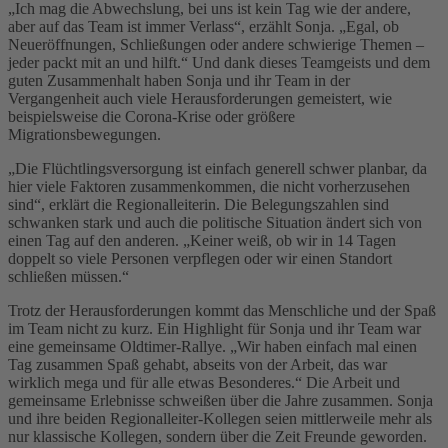
„Ich mag die Abwechslung, bei uns ist kein Tag wie der andere,
aber auf das Team ist immer Verlass“, erzählt Sonja. „Egal, ob
Neueröffnungen, Schließungen oder andere schwierige Themen –
jeder packt mit an und hilft.“ Und dank dieses Teamgeists und dem
guten Zusammenhalt haben Sonja und ihr Team in der
Vergangenheit auch viele Herausforderungen gemeistert, wie
beispielsweise die Corona-Krise oder größere
Migrationsbewegungen.
„Die Flüchtlingsversorgung ist einfach generell schwer planbar, da
hier viele Faktoren zusammenkommen, die nicht vorherzusehen
sind“, erklärt die Regionalleiterin. Die Belegungszahlen sind
schwanken stark und auch die politische Situation ändert sich von
einen Tag auf den anderen. „Keiner weiß, ob wir in 14 Tagen
doppelt so viele Personen verpflegen oder wir einen Standort
schließen müssen.“
Trotz der Herausforderungen kommt das Menschliche und der Spaß
im Team nicht zu kurz. Ein Highlight für Sonja und ihr Team war
eine gemeinsame Oldtimer-Rallye. „Wir haben einfach mal einen
Tag zusammen Spaß gehabt, abseits von der Arbeit, das war
wirklich mega und für alle etwas Besonderes.“ Die Arbeit und
gemeinsame Erlebnisse schweißen über die Jahre zusammen. Sonja
und ihre beiden Regionalleiter-Kollegen seien mittlerweile mehr als
nur klassische Kollegen, sondern über die Zeit Freunde geworden.