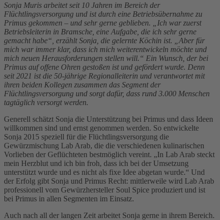
Sonja Muris arbeitet seit 10 Jahren im Bereich der
Flüchtlingsversorgung und ist durch eine Betriebsübernahme zu
Primus gekommen – und sehr gerne geblieben. „Ich war zuerst
Betriebsleiterin in Bramsche, eine Aufgabe, die ich sehr gerne
gemacht habe“, erzählt Sonja, die gelernte Köchin ist. „Aber für
mich war immer klar, dass ich mich weiterentwickeln möchte und
mich neuen Herausforderungen stellen will.“ Ein Wunsch, der bei
Primus auf offene Ohren gestoßen ist und gefördert wurde. Denn
seit 2021 ist die 50-jährige Regionalleiterin und verantwortet mit
ihren beiden Kollegen zusammen das Segment der
Flüchtlingsversorgung und sorgt dafür, dass rund 3.000 Menschen
tagtäglich versorgt werden.
Generell schätzt Sonja die Unterstützung bei Primus und dass Ideen
willkommen sind und ernst genommen werden. So entwickelte
Sonja 2015 speziell für die Flüchtlingsversorgung die
Gewürzmischung Lab Arab, die die verschiedenen kulinarischen
Vorlieben der Geflüchteten bestmöglich vereint. „In Lab Arab steckt
mein Herzblut und ich bin froh, dass ich bei der Umsetzung
unterstützt wurde und es nicht als fixe Idee abgetan wurde.“ Und
der Erfolg gibt Sonja und Primus Recht: mittlerweile wird Lab Arab
professionell vom Gewürzhersteller Soul Spice produziert und ist
bei Primus in allen Segmenten im Einsatz.
Auch nach all der langen Zeit arbeitet Sonja gerne in ihrem Bereich.