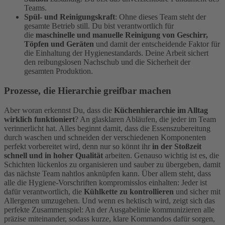
Teams.
Spül- und Reinigungskraft
: Ohne dieses Team steht der
gesamte Betrieb still. Du bist verantwortlich für
die
maschinelle und manuelle Reinigung von Geschirr,
Töpfen und Geräten
und damit der entscheidende Faktor für
die Einhaltung der Hygienestandards. Deine Arbeit sichert
den reibungslosen Nachschub und die Sicherheit der
gesamten Produktion.
Prozesse, die Hierarchie greifbar machen
Aber woran erkennst Du, dass die
Küchenhierarchie im Alltag
wirklich funktioniert
? An glasklaren Abläufen, die jeder im Team
verinnerlicht hat. Alles beginnt damit, dass die Essenszubereitung
durch waschen und schneiden der verschiedenen Komponenten
perfekt vorbereitet wird, denn nur so könnt ihr
in der Stoßzeit
schnell und in hoher Qualität
arbeiten. Genauso wichtig ist es, die
Schichten lückenlos zu organisieren und sauber zu übergeben, damit
das nächste Team nahtlos anknüpfen kann. Über allem steht, dass
alle die Hygiene-Vorschriften kompromisslos einhalten: Jeder ist
dafür verantwortlich, die
Kühlkette zu kontrollieren
und sicher mit
Allergenen umzugehen. Und wenn es hektisch wird, zeigt sich das
perfekte Zusammenspiel: An der Ausgabelinie kommunizieren alle
präzise miteinander, sodass kurze, klare Kommandos dafür sorgen,