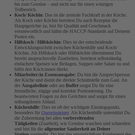
bis zum Gemüse – und nicht nur für einen winzigen
Teilbereich.
Koch/ Köchin
: Das ist die zentrale Fachkraft in der Küche.
Als Koch oder Köchin bereitest Du nach Rezeptur die
Hauptgerichte zu, bist für Qualität und Geschmack
verantwortlich und hältst die HACCP-Standards auf Deinem
Posten ein.
Hilfskoch / Hilfsköchin
: Dies ist der entscheidende
Entwicklungsschritt zwischen Küchenhilfe und Koch/
Köchin. Als Hilfskoch oder Hilfsköchin übernimmst Du
bereits anspruchsvolle Zuarbeiten, bereitest selbstständig
einfachere Speisen wie Beilagen, Suppen oder Salate zu und
hilfst den Köch:innen direkt.
Mitarbeiter:in Essensausgabe
: Du bist die Ansprechperson
der Küche und damit die direkte Schnittstelle zum Gast. An
der
Ausgabelinie
oder am
Buffet
sorgst Du für eine
freundliche, zügige und korrekte Portionierung. Du
beantwortest Fragen zu den Gerichten und sorgst für einen
reibungslosen Ablauf.
Küchenhilfe
: Dies ist oft der wichtigste Einstiegspunkt,
besonders für
Quereinsteiger
. Als Küchenhilfe unterstützt Du
die Zubereitung bei allen
vorbereitenden
Tätigkeiten
(Zuarbeit), wie Gemüse waschen und schneiden
und bist für die
allgemeine Sauberkeit an Deiner
Station
zuständig. Du bist das unverzichtbare Fundament des