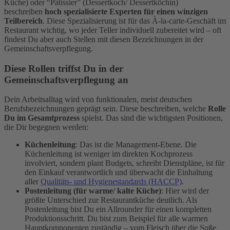
Küche) oder “Pâtissier” (Dessertkoch/ Dessertköchin)
beschreiben
hoch spezialisierte Experten für einen winzigen
Teilbereich
. Diese Spezialisierung ist für das À-la-carte-Geschäft im
Restaurant wichtig, wo jeder Teller individuell zubereitet wird – oft
findest Du aber auch Stellen mit diesen Bezeichnungen in der
Gemeinschaftsverpflegung.
Diese Rollen triffst Du in der
Gemeinschaftsverpflegung an
Dein Arbeitsalltag wird von funktionalen, meist deutschen
Berufsbezeichnungen geprägt sein. Diese beschreiben, welche
Rolle
Du im Gesamtprozess
spielst. Das sind die wichtigsten Positionen,
die Dir begegnen werden:
Küchenleitung
: Das ist die Management-Ebene. Die
Küchenleitung ist weniger im direkten Kochprozess
involviert, sondern plant Budgets, schreibt Dienstpläne, ist für
den Einkauf verantwortlich und überwacht die Einhaltung
aller
Qualitäts- und Hygienestandards (HACCP)
.
Postenleitung (für warme/ kalte Küche)
: Hier wird der
größte Unterschied zur Restaurantküche deutlich. Als
Postenleitung bist Du ein Allrounder für einen kompletten
Produktionsschritt. Du bist zum Beispiel für alle warmen
Hauptkomponenten zuständig – vom Fleisch über die Soße