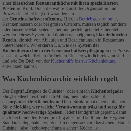
einer
klassischen Restaurantküche mit ihren spezialisierten
Posten
im Kopf. Doch die wahre Kunst der Organisation und
Prozesssicherheit liegt oft woanders: in
der
Gemeinschaftsverpflegung
. Hier, in
Betriebsgastronomie
,
Krankenhäusern oder bei großen Caterern, müssen täglich hunderte
oder tausende Mahlzeiten sicher und perfekt getaktet zubereitet
werden. Dieses System funktioniert nach
eigenen, klar definierten
Regeln
, die sich von Abläufen und Bezeichnungen in Restaurants
unterscheiden. Wir erklären Dir, wie das
System der
Küchenhierarchie in der Gemeinschaftsverpflegung
in der Praxis
aussieht, welche Rollen für Deinen Einstieg wirklich relevant sind
und wie Du Dich von der
Küchenhilfe bis zur Küchenleitung
entwickeln kannst.
Was Küchenhierarchie wirklich regelt
Der Begriff „Brigade de Cuisine“ (oder einfach
Küchenbrigade
)
klingt vielleicht erstmal nach Militär, meint aber schlicht
das
organisierte Küchenteam
. Diese Struktur hat einen einfachen
Sinn:
Sie klärt, wer welche Verantwortung trägt und sorgt für
qualitativ hochwertige Speisen
. Jeder Handgriff ist geplant, damit
auch bei hunderten Essen pro Tag alles rund läuft und die Hygiene-
Standards eingehalten werden. Im Gegensatz zur klassischen “Haute
Cuisine” (also “gehobener französischer” Küche) ist