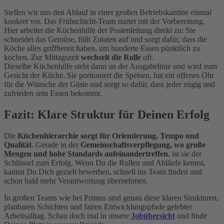
Stellen wir uns den Ablauf in einer großen Betriebskantine einmal
konkret vor. Das Frühschicht-Team startet mit der Vorbereitung.
Hier arbeitet die Küchenhilfe der Postenleitung direkt zu: Sie
schneidet das Gemüse, füllt Zutaten auf und sorgt dafür, dass die
Köche alles griffbereit haben, um hunderte Essen pünktlich zu
kochen. Zur Mittagszeit
wechselt die Rolle
oft.
Dieselbe Küchenhilfe steht dann an der Ausgabelinie und wird zum
Gesicht der Küche. Sie portioniert die Speisen, hat ein offenes Ohr
für die Wünsche der Gäste und sorgt so dafür, dass jeder zügig und
zufrieden sein Essen bekommt.
Fazit: Klare Struktur für Deinen Erfolg
Die
Küchenhierarchie sorgt für Orientierung, Tempo und
Qualität
. Gerade in der
Gemeinschaftsverpflegung, wo große
Mengen und hohe Standards aufeinandertreffen
, ist sie der
Schlüssel zum Erfolg. Wenn Du die Rollen und Abläufe kennst,
kannst Du Dich gezielt bewerben, schnell ins Team finden und
schon bald mehr Verantwortung übernehmen.
In großen Teams wie bei Primus sind genau diese klaren Strukturen,
planbaren Schichten und fairen Entwicklungspfade gelebter
Arbeitsalltag. Schau doch mal in unsere
Jobübersicht
und finde